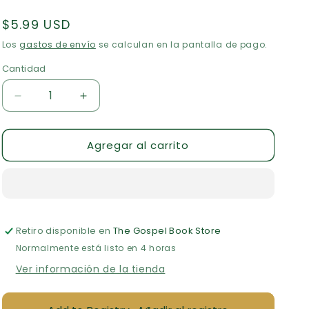
Precio
$5.99 USD
habitual
Los
gastos de envío
se calculan en la pantalla de pago.
Cantidad
Cantidad
Reducir
Aumentar
cantidad
cantidad
para
para
Agregar al carrito
Aceite
Aceite
de
de
Unción
Unción
de
de
Hisopo
Hisopo
-
-
Retiro disponible en
The Gospel Book Store
Oil
Oil
of
of
Normalmente está listo en 4 horas
Gladness
Gladness
Ver información de la tienda
(Every
(Every
Good
Good
Gift),
Gift),