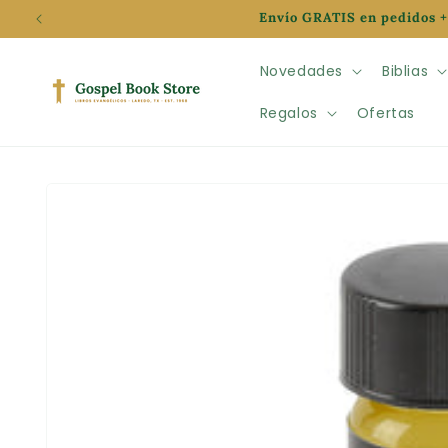
Ir
Envío GRATIS en pedidos +
directamente
al contenido
Novedades
Biblias
Regalos
Ofertas
Ir
directamente
a la
información
del producto