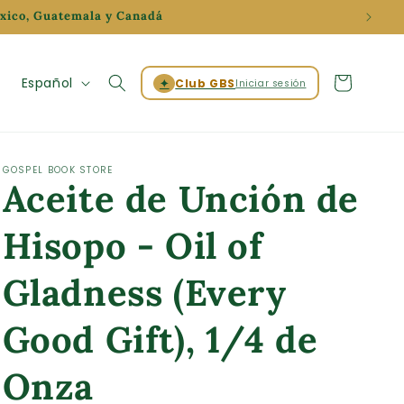
éxico, Guatemala y Canadá
Iniciar
I
Carrito
Español
✦
Club GBS
Iniciar sesión
sesión
d
i
o
GOSPEL BOOK STORE
Aceite de Unción de
m
a
Hisopo - Oil of
Gladness (Every
Good Gift), 1/4 de
Onza