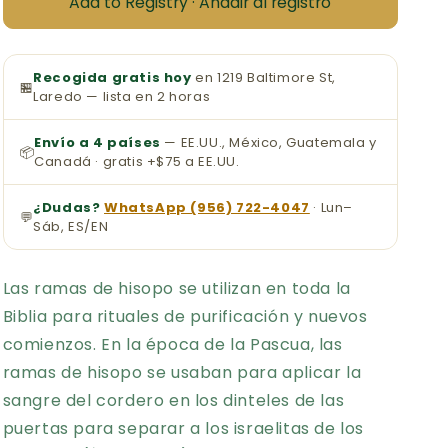
Add to Registry · Añadir al registro
1/4
1/4
de
de
Onza
Onza
Recogida gratis hoy
en 1219 Baltimore St,
🏪
Laredo — lista en 2 horas
Envío a 4 países
— EE.UU., México, Guatemala y
📦
Canadá · gratis +$75 a EE.UU.
¿Dudas?
WhatsApp (956) 722-4047
· Lun–
💬
Sáb, ES/EN
Las ramas de hisopo se utilizan en toda la
Biblia para rituales de purificación y nuevos
comienzos. En la época de la Pascua, las
ramas de hisopo se usaban para aplicar la
sangre del cordero en los dinteles de las
puertas para separar a los israelitas de los