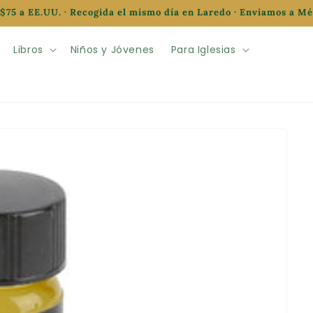
$75 a EE.UU. · Recogida el mismo día en Laredo · Enviamos a M
Libros
Niños y Jóvenes
Para Iglesias