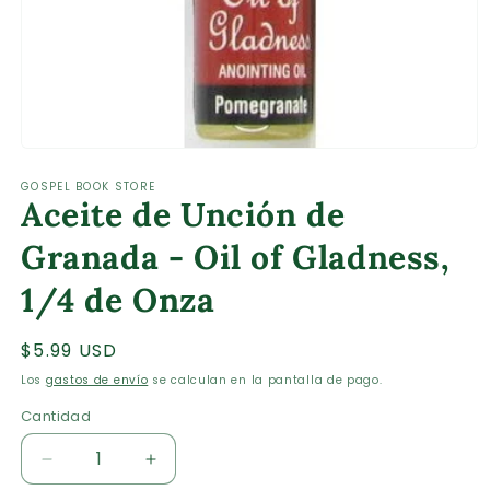
Abrir
elemento
GOSPEL BOOK STORE
multimedia
Aceite de Unción de
1
en
una
Granada - Oil of Gladness,
ventana
modal
1/4 de Onza
Precio
$5.99 USD
habitual
Los
gastos de envío
se calculan en la pantalla de pago.
Cantidad
Cantidad
Reducir
Aumentar