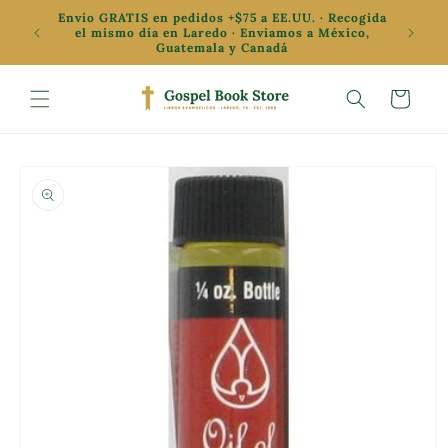
Ir
Envío GRATIS en pedidos +$75 a EE.UU. · Recogida
directamente
✦ Oferta
el mismo día en Laredo · Enviamos a México,
al contenido
Guatemala y Canadá
Carrito
Ir
directamente
a la
información
del producto