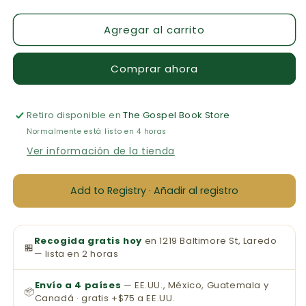
cantidad
cantidad
para
para
Agregar al carrito
Aceite
Aceite
de
de
Unción
Unción
Comprar ahora
de
de
Granada
Granada
-
-
Retiro disponible en
Oil
Oil
The Gospel Book Store
of
of
Normalmente está listo en 4 horas
Gladness,
Gladness,
Ver información de la tienda
1/4
1/4
de
de
Onza
Onza
Add to Registry · Añadir al registro
Recogida gratis hoy
en 1219 Baltimore St, Laredo
🏪
— lista en 2 horas
Envío a 4 países
— EE.UU., México, Guatemala y
📦
Canadá · gratis +$75 a EE.UU.