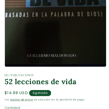
Abrir
elemento
ERJ PUBLICACIONES
multimedia
52 lecciones de vida
1
en
una
ventana
Precio
$14.99 USD
Agotado
modal
habitual
Los
gastos de envío
se calculan en la pantalla de pago.
Cantidad
Cantidad