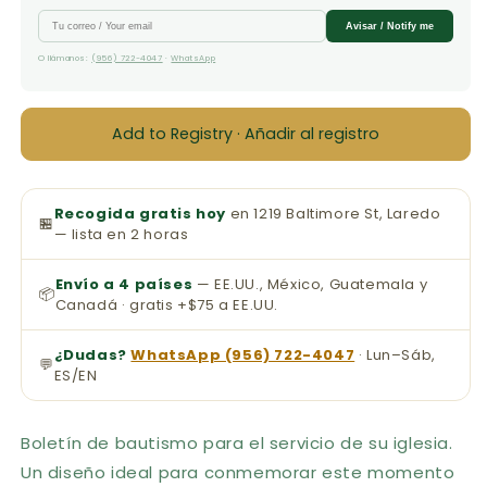
Avisar / Notify me
O llámanos:
(956) 722-4047
·
WhatsApp
Add to Registry · Añadir al registro
Recogida gratis hoy
en 1219 Baltimore St, Laredo
🏪
— lista en 2 horas
Envío a 4 países
— EE.UU., México, Guatemala y
📦
Canadá · gratis +$75 a EE.UU.
¿Dudas?
WhatsApp (956) 722-4047
· Lun–Sáb,
💬
ES/EN
Boletín de bautismo para el servicio de su iglesia.
Un diseño ideal para conmemorar este momento