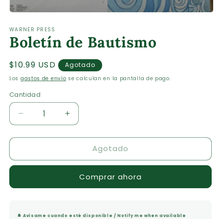
Abrir
elemento
WARNER PRESS
multimedia
Boletín de Bautismo
1
en
una
ventana
Precio
$10.99 USD
Agotado
modal
habitual
Los
gastos de envío
se calculan en la pantalla de pago.
Cantidad
Cantidad
Reducir
Aumentar
cantidad
cantidad
para
para
Agotado
Boletín
Boletín
de
de
Bautismo
Bautismo
Comprar ahora
🔔 Avísame cuando esté disponible / Notify me when available