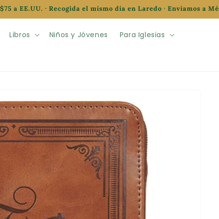
$75 a EE.UU. · Recogida el mismo día en Laredo · Enviamos a M
Libros
Niños y Jóvenes
Para Iglesias