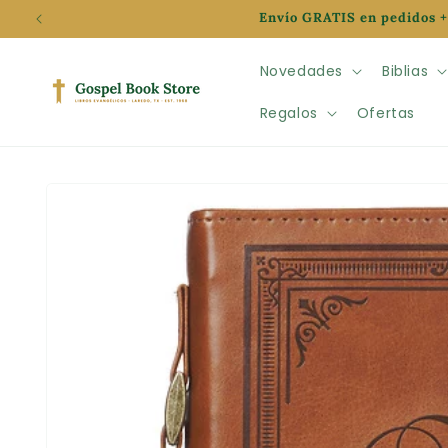
Ir
Envío GRATIS en pedidos +
directamente
al contenido
Novedades
Biblias
Regalos
Ofertas
Ir
directamente
a la
información
del producto