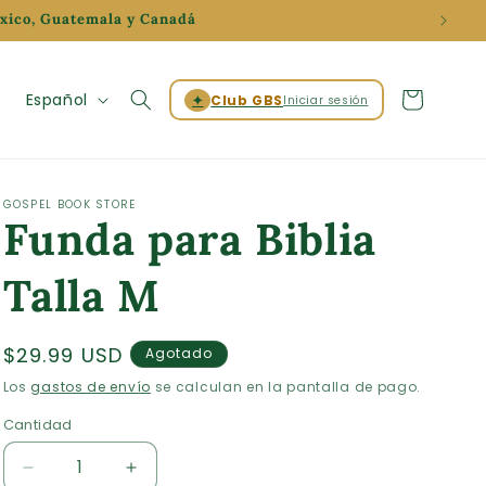
éxico, Guatemala y Canadá
Iniciar
I
Carrito
Español
✦
Club GBS
Iniciar sesión
sesión
d
i
o
GOSPEL BOOK STORE
Funda para Biblia
m
a
Talla M
Precio
$29.99 USD
Agotado
habitual
Los
gastos de envío
se calculan en la pantalla de pago.
Cantidad
Cantidad
Reducir
Aumentar