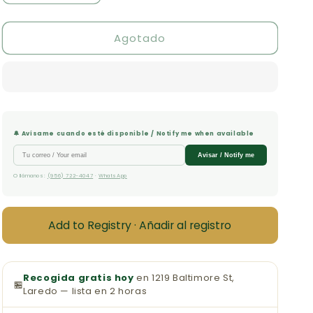
cantidad
cantidad
para
para
Agotado
Funda
Funda
para
para
Biblia
Biblia
Talla
Talla
M
M
🔔 Avísame cuando esté disponible / Notify me when available
Avisar / Notify me
O llámanos:
(956) 722-4047
·
WhatsApp
Add to Registry · Añadir al registro
Recogida gratis hoy
en 1219 Baltimore St,
🏪
Laredo — lista en 2 horas