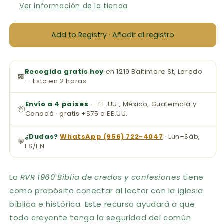
con
con
Ver información de la tienda
Índice
Índice
Add to Registry · Añadir al registro
Recogida gratis hoy
en 1219 Baltimore St, Laredo
🏪
— lista en 2 horas
Envío a 4 países
— EE.UU., México, Guatemala y
📦
Canadá · gratis +$75 a EE.UU.
¿Dudas?
WhatsApp (956) 722-4047
· Lun–Sáb,
💬
ES/EN
La
RVR 1960 Biblia de credos y confesiones
tiene
como propósito conectar al lector con la iglesia
bíblica e histórica. Este recurso ayudará a que
todo creyente tenga la seguridad del común