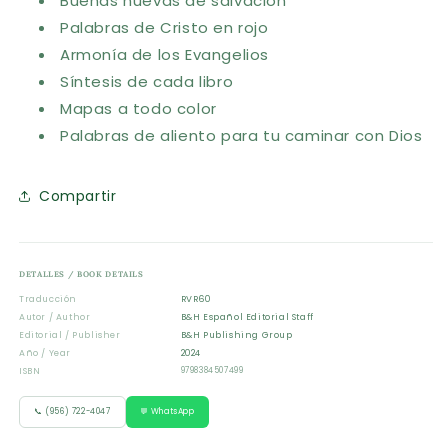
Buenas nuevas de salvación
Palabras de Cristo en rojo
Armonía de los Evangelios
Síntesis de cada libro
Mapas a todo color
Palabras de aliento para tu caminar con Dios
Compartir
DETALLES / BOOK DETAILS
Traducción
RVR60
Autor / Author
B&H Español Editorial Staff
Editorial / Publisher
B&H Publishing Group
Año / Year
2024
ISBN
9798384507499
📞 (956) 722-4047
💬 WhatsApp