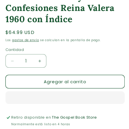
Confesiones Reina Valera
1960 con Índice
Precio
$64.99 USD
habitual
Los
gastos de envío
se calculan en la pantalla de pago.
Cantidad
Cantidad
Reducir
Aumentar
cantidad
cantidad
para
para
Agregar al carrito
Biblia
Biblia
de
de
Credos
Credos
y
y
Confesiones
Confesiones
Reina
Reina
Retiro disponible en
The Gospel Book Store
Valera
Valera
1960
1960
Normalmente está listo en 4 horas