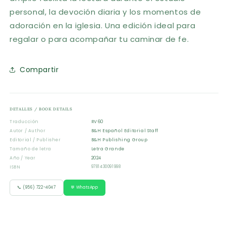
personal, la devoción diaria y los momentos de
adoración en la iglesia. Una edición ideal para
regalar o para acompañar tu caminar de fe.
Compartir
DETALLES / BOOK DETAILS
Traducción
RV60
Autor / Author
B&H Español Editorial Staff
Editorial / Publisher
B&H Publishing Group
Tamaño de letra
Letra Grande
Año / Year
2024
ISBN
9781430091998
📞 (956) 722-4047
💬 WhatsApp