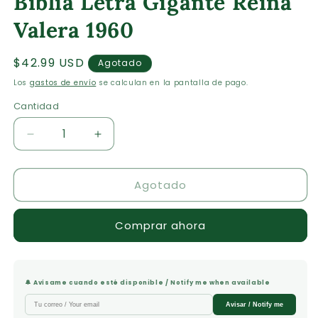
Biblia Letra Gigante Reina
modal
m
Valera 1960
Precio
$42.99 USD
Agotado
habitual
Los
gastos de envío
se calculan en la pantalla de pago.
Cantidad
Cantidad
Reducir
Aumentar
cantidad
cantidad
para
para
Agotado
Biblia
Biblia
Letra
Letra
Gigante
Gigante
Comprar ahora
Reina
Reina
Valera
Valera
1960
1960
🔔 Avísame cuando esté disponible / Notify me when available
Avisar / Notify me