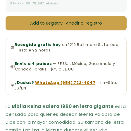
O llámanos:
(956) 722-4047
·
WhatsApp
Add to Registry · Añadir al registro
Recogida gratis hoy
en 1219 Baltimore St, Laredo
🏪
— lista en 2 horas
Envío a 4 países
— EE.UU., México, Guatemala y
📦
Canadá · gratis +$75 a EE.UU.
¿Dudas?
WhatsApp (956) 722-4047
· Lun–Sáb,
💬
ES/EN
La
Biblia Reina Valera 1960 en letra gigante
está
pensada para quienes desean leer la Palabra de
Dios con la mayor comodidad. Su tamaño de letra
amplio facilita la lectura durante el estudio