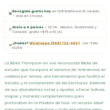
Recogida gratis hoy
en 1219 Baltimore St, Laredo
🏪
— lista en 2 horas
Envío a 4 países
— EE.UU., México, Guatemala y
📦
Canadá · gratis +$75 a EE.UU.
¿Dudas?
WhatsApp (956) 722-4047
· Lun–Sáb,
💬
ES/EN
La Biblia Thompson es una reconocida Biblia de
estudio que incorpora el sistema de referencias en
cadena por temas, una herramienta que facilita el
estudio y la comprensión de las Escrituras. Además
de sus abundantes notas y ayudas, ofrece índices,
mapas y material complementario para
profundizar en la Palabra de Dios. Un recurso ideal
para pastores, maestros y todo estudiante serio