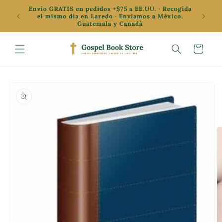
Ir
Envío GRATIS en pedidos +$75 a EE.UU. · Recogida
directamente
✦ Oferta
el mismo día en Laredo · Enviamos a México,
al contenido
Guatemala y Canadá
Carrito
Ir
directamente
a la
información
del producto