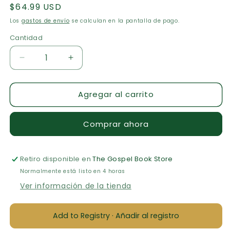
Precio
$64.99 USD
habitual
Los
gastos de envío
se calculan en la pantalla de pago.
Cantidad
Cantidad
Reducir
Aumentar
cantidad
cantidad
para
para
Agregar al carrito
Biblia
Biblia
Thompson
Thompson
Comprar ahora
Retiro disponible en
The Gospel Book Store
Normalmente está listo en 4 horas
Ver información de la tienda
Add to Registry · Añadir al registro