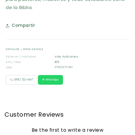
de la Biblia.
Compartir
DETALLES / BOOK DETAILS
Editorial / Publisher
Vida Publishers
Año / Year
2011
ISBN
9780829757880
📞 (956) 722-4047
💬 WhatsApp
Customer Reviews
Be the first to write a review