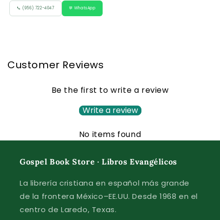
📞 (956) 722-4047
💬 WhatsApp
Customer Reviews
Be the first to write a review
Write a review
No items found
Gospel Book Store · Libros Evangélicos
La librería cristiana en español más grande
de la frontera México–EE.UU. Desde 1968 en el
centro de Laredo, Texas.