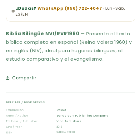
¿Dudas?
WhatsApp (956) 722-4047
· Lun–Sáb,
💬
ES/EN
Biblia Bilingüe NVI/RVR1960
— Presenta el texto
bíblico completo en español (Reina Valera 1960) y
en inglés (NIV), ideal para hogares bilingües, el
estudio comparativo y el evangelismo.
Compartir
DETALLES / BOOK DETAILS
Traducción
RVR60
Autor / Author
Zondervan Publishing Company
Editorial / Publisher
Vida Publishers
Año / Year
2013
ISBN
9780829763010