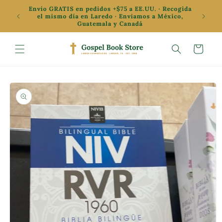
Ir
Envío GRATIS en pedidos +$75 a EE.UU. · Recogida
directamente
✦ Oferta
el mismo día en Laredo · Enviamos a México,
al contenido
Guatemala y Canadá
Carrito
Ir
directamente
a la
información
del producto