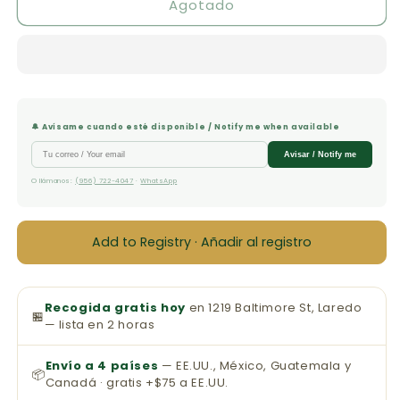
Agotado
Biblia
Biblia
Bilingüe
Bilingüe
NVI/RVR1960
NVI/RVR1960
🔔 Avísame cuando esté disponible / Notify me when available
Avisar / Notify me
O llámanos:
(956) 722-4047
·
WhatsApp
Add to Registry · Añadir al registro
Recogida gratis hoy
en 1219 Baltimore St, Laredo
🏪
— lista en 2 horas
Envío a 4 países
— EE.UU., México, Guatemala y
📦
Canadá · gratis +$75 a EE.UU.