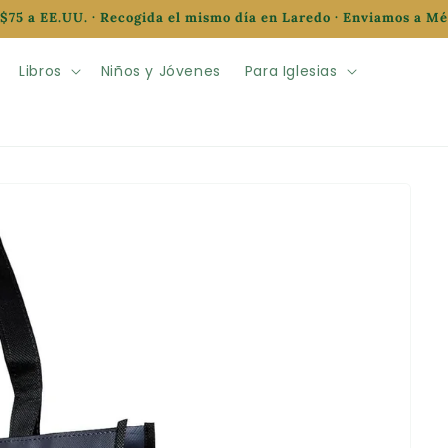
$75 a EE.UU. · Recogida el mismo día en Laredo · Enviamos a M
Libros
Niños y Jóvenes
Para Iglesias