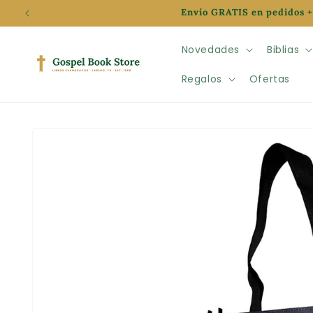
Ir
Envío GRATIS en pedidos +
directamente
al contenido
Novedades
Biblias
Regalos
Ofertas
Ir
directamente
a la
información
del producto