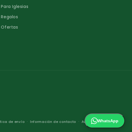
Para Iglesias
Regalos
Ofertas
Form
de
pago
WhatsApp
ítica de envío
Información de contacto
Aviso legal