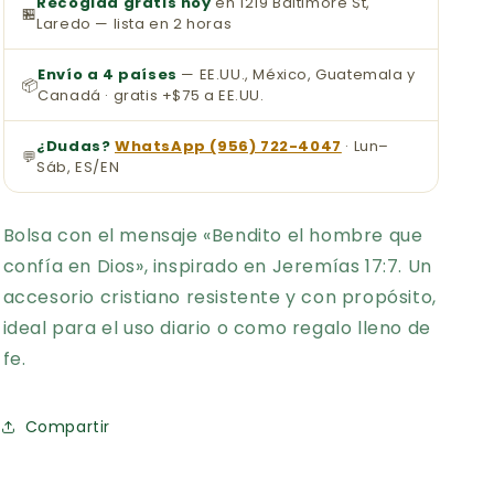
Recogida gratis hoy
en 1219 Baltimore St,
🏪
Laredo — lista en 2 horas
Envío a 4 países
— EE.UU., México, Guatemala y
📦
Canadá · gratis +$75 a EE.UU.
¿Dudas?
WhatsApp (956) 722-4047
· Lun–
💬
Sáb, ES/EN
Bolsa con el mensaje «Bendito el hombre que
confía en Dios», inspirado en Jeremías 17:7. Un
accesorio cristiano resistente y con propósito,
ideal para el uso diario o como regalo lleno de
fe.
Compartir