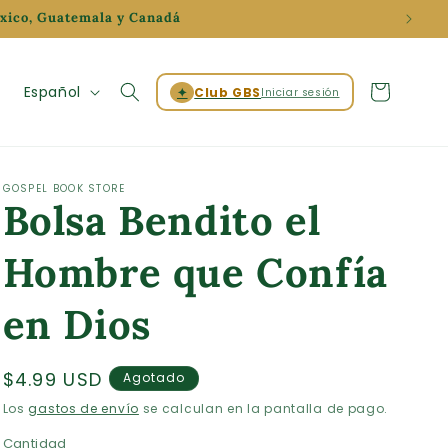
éxico, Guatemala y Canadá
Iniciar
I
Carrito
Español
✦
Club GBS
Iniciar sesión
sesión
d
i
o
GOSPEL BOOK STORE
Bolsa Bendito el
m
a
Hombre que Confía
en Dios
Precio
$4.99 USD
Agotado
habitual
Los
gastos de envío
se calculan en la pantalla de pago.
Cantidad
Cantidad