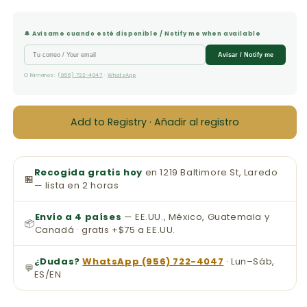
🔔 Avísame cuando esté disponible / Notify me when available
Avisar / Notify me
O llámanos:
(956) 722-4047
·
WhatsApp
Add to Registry · Añadir al registro
Recogida gratis hoy
en 1219 Baltimore St, Laredo
🏪
— lista en 2 horas
Envío a 4 países
— EE.UU., México, Guatemala y
📦
Canadá · gratis +$75 a EE.UU.
¿Dudas?
WhatsApp (956) 722-4047
· Lun–Sáb,
💬
ES/EN