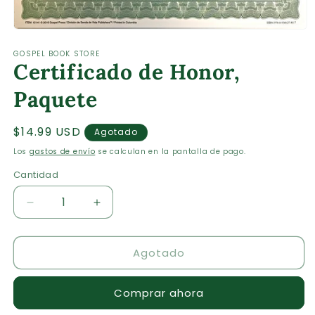
Abrir
elemento
GOSPEL BOOK STORE
multimedia
Certificado de Honor,
1
en
una
Paquete
ventana
modal
Precio
$14.99 USD
Agotado
habitual
Los
gastos de envío
se calculan en la pantalla de pago.
Cantidad
Cantidad
Reducir
Aumentar
cantidad
cantidad
para
para
Agotado
Certificado
Certificado
de
de
Honor,
Honor,
Comprar ahora
Paquete
Paquete