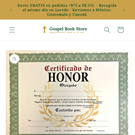
Ir
Envío GRATIS en pedidos +$75 a EE.UU. · Recogida
directamente
✦ Oferta
el mismo día en Laredo · Enviamos a México,
al contenido
Guatemala y Canadá
Carrito
Ir
directamente
a la
información
del producto