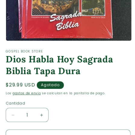
Abrir
elemento
GOSPEL BOOK STORE
multimedia
Dios Habla Hoy Sagrada
1
en
una
Biblia Tapa Dura
ventana
modal
Precio
$29.99 USD
Agotado
habitual
Los
gastos de envío
se calculan en la pantalla de pago.
Cantidad
Cantidad
Reducir
Aumentar
cantidad
cantidad
para
para