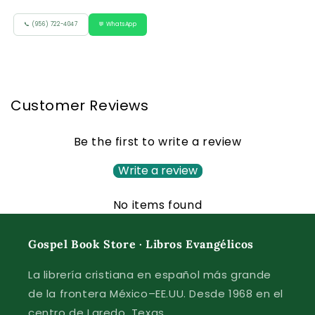
📞 (956) 722-4047
💬 WhatsApp
Customer Reviews
Be the first to write a review
Write a review
No items found
Gospel Book Store · Libros Evangélicos
La librería cristiana en español más grande
de la frontera México–EE.UU. Desde 1968 en el
centro de Laredo, Texas.