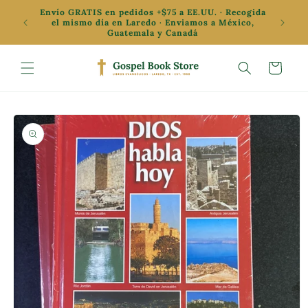
Ir
Envío GRATIS en pedidos +$75 a EE.UU. · Recogida
directamente
✦ Oferta
el mismo día en Laredo · Enviamos a México,
al contenido
Guatemala y Canadá
Carrito
Ir
directamente
a la
información
del producto