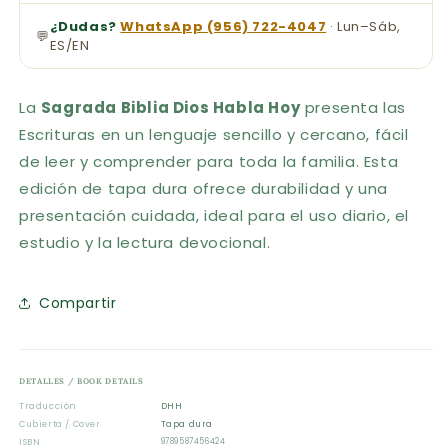
¿Dudas?
WhatsApp (956) 722-4047
· Lun–Sáb,
💬
ES/EN
La
Sagrada Biblia Dios Habla Hoy
presenta las
Escrituras en un lenguaje sencillo y cercano, fácil
de leer y comprender para toda la familia. Esta
edición de tapa dura ofrece durabilidad y una
presentación cuidada, ideal para el uso diario, el
estudio y la lectura devocional.
Compartir
DETALLES / BOOK DETAILS
Traducción
DHH
Cubierta / Cover
Tapa dura
ISBN
9789587456424