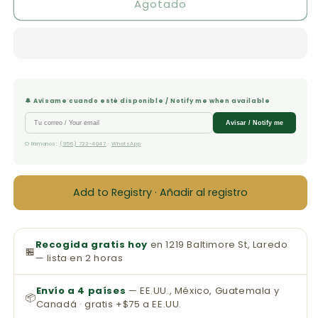
Agotado
Dios
Dios
Habla
Habla
Hoy
Hoy
Sagrada
Sagrada
Biblia
Biblia
Tapa
Tapa
Dura
Dura
🔔 Avísame cuando esté disponible / Notify me when available
Avisar / Notify me
O llámanos:
(956) 722-4047
·
WhatsApp
Add to Registry · Añadir al registro
Recogida gratis hoy
en 1219 Baltimore St, Laredo
🏪
— lista en 2 horas
Envío a 4 países
— EE.UU., México, Guatemala y
📦
Canadá · gratis +$75 a EE.UU.