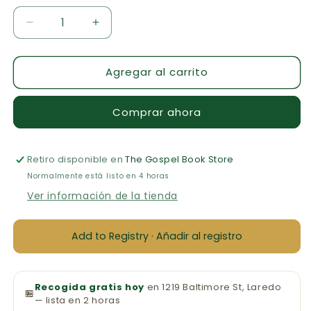
Reducir
Aumentar
cantidad
cantidad
para
para
Agregar al carrito
El
El
Dinero
Dinero
y
y
Comprar ahora
la
la
Sensibilidad
Sensibilidad
Retiro disponible en
The Gospel Book Store
Normalmente está listo en 4 horas
Ver información de la tienda
Add to Registry · Añadir al registro
Recogida gratis hoy
en 1219 Baltimore St, Laredo
🏪
— lista en 2 horas