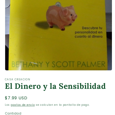
Abrir
elemento
CASA CREACION
multimedia
El Dinero y la Sensibilidad
1
en
una
ventana
Precio
$7.99 USD
modal
habitual
Los
gastos de envío
se calculan en la pantalla de pago.
Cantidad
Cantidad