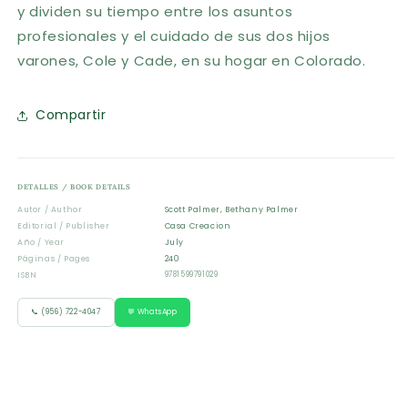
y dividen su tiempo entre los asuntos
profesionales y el cuidado de sus dos hijos
varones, Cole y Cade, en su hogar en Colorado.
Compartir
DETALLES / BOOK DETAILS
Autor / Author
Scott Palmer, Bethany Palmer
Editorial / Publisher
Casa Creacion
Año / Year
July
Páginas / Pages
240
ISBN
9781599791029
📞 (956) 722-4047
💬 WhatsApp