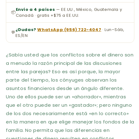
Envío a 4 países
— EE.UU., México, Guatemala y
📦
Canadá · gratis +$75 a EE.UU.
¿Dudas?
WhatsApp (956) 722-4047
· Lun–Sáb,
💬
ES/EN
¿Sabía usted que los conflictos sobre el dinero son
a menudo la razón principal de las discusiones
entre las parejas? Eso es así porque, la mayor
parte del tiempo, los cónyuges observan los
asuntos financieros desde un ángulo diferente.
Uno de ellos puede ser un «ahorrador», mientras
que el otro puede ser un «gastador»; pero ninguno
de los dos necesariamente está «en lo correcto»
en la manera en que elige manejar los fondos de la
familia. No permita que las diferencias en
cuestiones de dinero resulten en conflictos