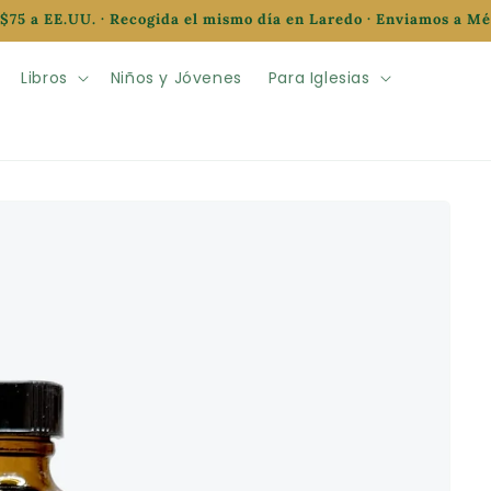
$75 a EE.UU. · Recogida el mismo día en Laredo · Enviamos a M
Libros
Niños y Jóvenes
Para Iglesias