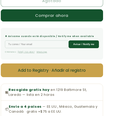
Agotado
Incienso
Incienso
y
y
Mirra
Mirra
Comprar ahora
🔔 Avísame cuando esté disponible / Notify me when available
Avisar / Notify me
O llámanos:
(956) 722-4047
·
WhatsApp
Add to Registry · Añadir al registro
Recogida gratis hoy
en 1219 Baltimore St,
🏪
Laredo — lista en 2 horas
Envío a 4 países
— EE.UU., México, Guatemala y
📦
Canadá · gratis +$75 a EE.UU.