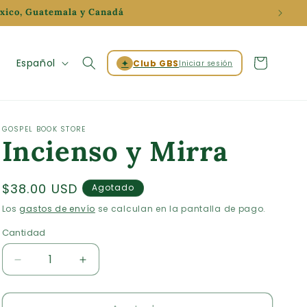
éxico, Guatemala y Canadá
Iniciar
I
Carrito
Español
✦
Club GBS
Iniciar sesión
sesión
d
i
o
GOSPEL BOOK STORE
Incienso y Mirra
m
a
Precio
$38.00 USD
Agotado
habitual
Los
gastos de envío
se calculan en la pantalla de pago.
Cantidad
Cantidad
Reducir
Aumentar
cantidad
cantidad
para
para