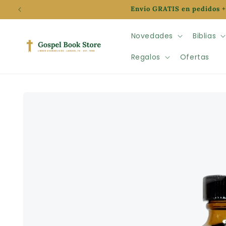
Ir
Envío GRATIS en pedidos +
directamente
al contenido
Novedades
Biblias
Regalos
Ofertas
Ir
directamente
a la
información
del producto