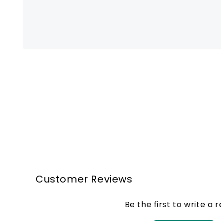
Abrir
elemento
multimedia
1
en
una
ventana
modal
Customer Reviews
Be the first to write a 