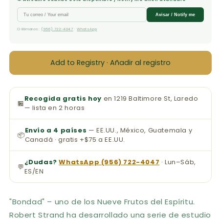
Robert
Robert
Strand
Strand
Avisar / Notify me
O llámanos:
(956) 722-4047
·
WhatsApp
Add to Registry · Añadir al registro
Recogida gratis hoy
en 1219 Baltimore St, Laredo
🏪
— lista en 2 horas
Envío a 4 países
— EE.UU., México, Guatemala y
📦
Canadá · gratis +$75 a EE.UU.
¿Dudas?
WhatsApp (956) 722-4047
· Lun–Sáb,
💬
ES/EN
"Bondad" – uno de los Nueve Frutos del Espíritu.
Robert Strand ha desarrollado una serie de estudio