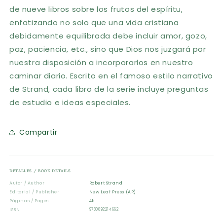
de nueve libros sobre los frutos del espíritu,
enfatizando no solo que una vida cristiana
debidamente equilibrada debe incluir amor, gozo,
paz, paciencia, etc., sino que Dios nos juzgará por
nuestra disposición a incorporarlos en nuestro
caminar diario. Escrito en el famoso estilo narrativo
de Strand, cada libro de la serie incluye preguntas
de estudio e ideas especiales.
Compartir
DETALLES / BOOK DETAILS
Autor / Author
Robert Strand
Editorial / Publisher
New Leaf Press (AR)
Páginas / Pages
45
ISBN
9780892214662