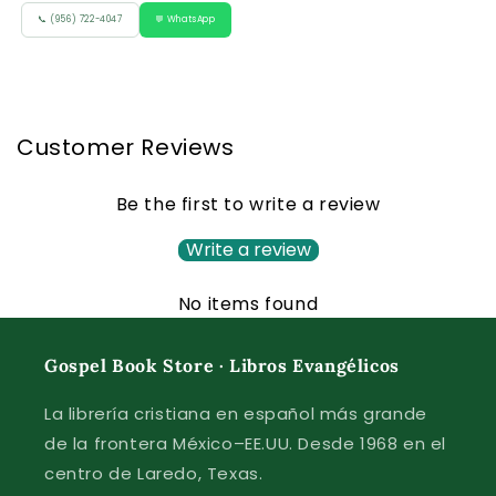
📞 (956) 722-4047
💬 WhatsApp
Customer Reviews
Be the first to write a review
Write a review
No items found
Gospel Book Store · Libros Evangélicos
La librería cristiana en español más grande
de la frontera México–EE.UU. Desde 1968 en el
centro de Laredo, Texas.