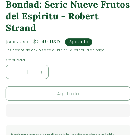
Bondad: Serie Nueve Frutos
1
en
una
del Espíritu - Robert
ventana
modal
Strand
Precio
Precio
$2.49 USD
$4.05 USD
Agotado
habitual
de
Los
gastos de envío
se calculan en la pantalla de pago.
oferta
Cantidad
Cantidad
Reducir
Aumentar
cantidad
cantidad
para
para
Agotado
Bondad:
Bondad:
Serie
Serie
Nueve
Nueve
Frutos
Frutos
del
del
Espíritu
Espíritu
-
-
🔔 Avísame cuando esté disponible / Notify me when available