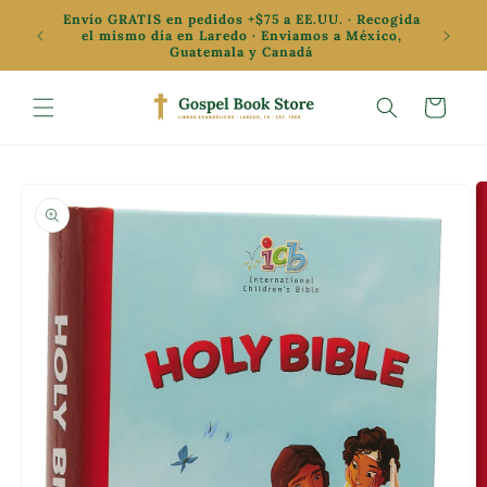
Ir
Envío GRATIS en pedidos +$75 a EE.UU. · Recogida
directamente
✦ Oferta
el mismo día en Laredo · Enviamos a México,
al contenido
Guatemala y Canadá
Carrito
Ir
directamente
a la
información
del producto