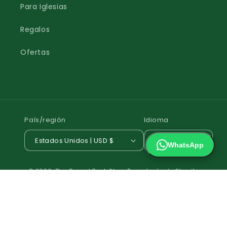
Para Iglesias
Regalos
Ofertas
País/región
Idioma
Estados Unidos | USD $
Español
WhatsApp
Formas
© 2026,
The Gospel Book Store
Tecnología de Shopify
de
Política de reembolso
Política de privacidad
pago
Términos del servicio
Política de envío
Información de contacto
Aviso legal