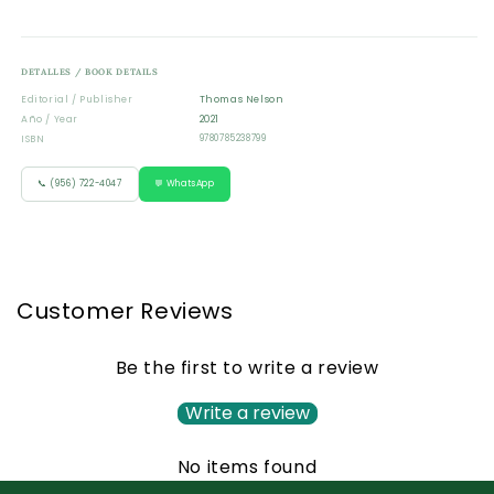
DETALLES / BOOK DETAILS
Editorial / Publisher
Thomas Nelson
Año / Year
2021
ISBN
9780785238799
📞 (956) 722-4047
💬 WhatsApp
Customer Reviews
Be the first to write a review
Write a review
No items found