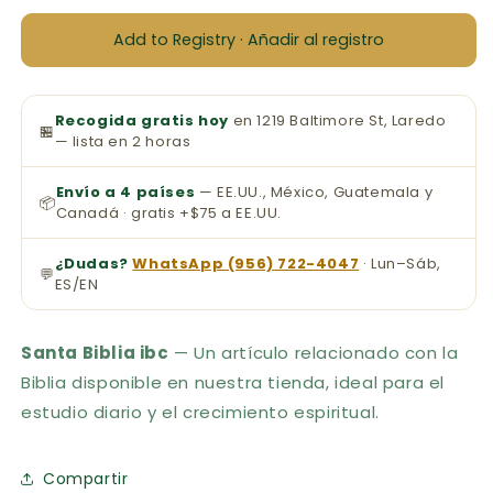
Add to Registry · Añadir al registro
Recogida gratis hoy
en 1219 Baltimore St, Laredo
🏪
— lista en 2 horas
Envío a 4 países
— EE.UU., México, Guatemala y
📦
Canadá · gratis +$75 a EE.UU.
¿Dudas?
WhatsApp (956) 722-4047
· Lun–Sáb,
💬
ES/EN
Santa Biblia ibc
— Un artículo relacionado con la
Biblia disponible en nuestra tienda, ideal para el
estudio diario y el crecimiento espiritual.
Compartir