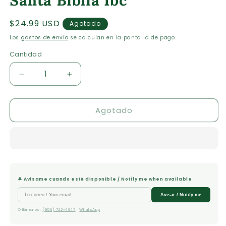
Santa Biblia Ibc
modal
m
Precio
$24.99 USD
Agotado
habitual
Los
gastos de envío
se calculan en la pantalla de pago.
Cantidad
Cantidad
Reducir
Aumentar
cantidad
cantidad
para
para
Agotado
Santa
Santa
Biblia
Biblia
Ibc
Ibc
🔔 Avísame cuando esté disponible / Notify me when available
Avisar / Notify me
O llámanos:
(956) 722-4047
·
WhatsApp