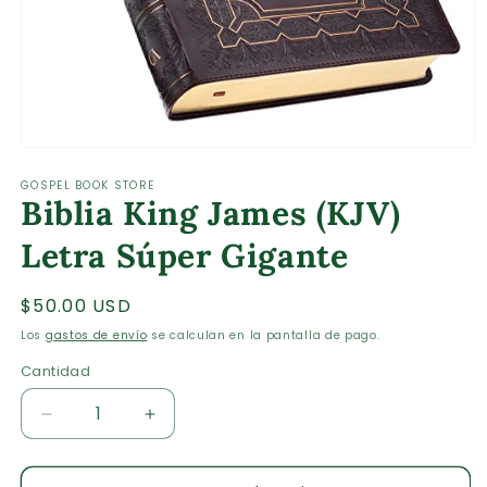
Abrir
elemento
GOSPEL BOOK STORE
multimedia
Biblia King James (KJV)
1
en
una
Letra Súper Gigante
ventana
modal
Precio
$50.00 USD
habitual
Los
gastos de envío
se calculan en la pantalla de pago.
Cantidad
Cantidad
Reducir
Aumentar
cantidad
cantidad
para
para