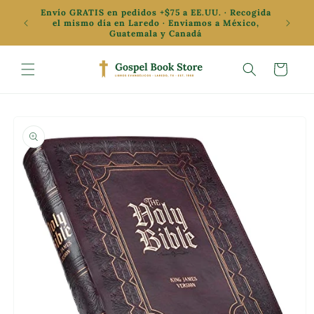
Ir
Envío GRATIS en pedidos +$75 a EE.UU. · Recogida
directamente
el mismo día en Laredo · Enviamos a México,
al contenido
Guatemala y Canadá
Carrito
Ir
directamente
a la
información
del producto