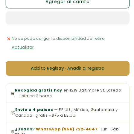
Agregar al carrito
Biblia
Biblia
King
King
James
James
(KJV)
(KJV)
Letra
Letra
Súper
Súper
No se pudo cargar la disponibilidad de retiro
Gigante
Gigante
Actualizar
Add to Registry · Añadir al registro
Recogida gratis hoy
en 1219 Baltimore St, Laredo
🏪
— lista en 2 horas
Envío a 4 países
— EE.UU., México, Guatemala y
📦
Canadá · gratis +$75 a EE.UU.
¿Dudas?
WhatsApp (956) 722-4047
· Lun–Sáb,
💬