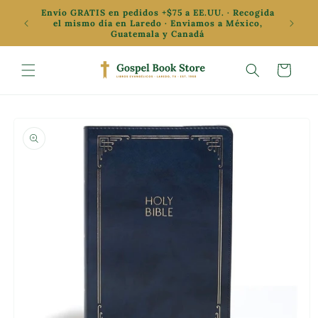
Ir
Envío GRATIS en pedidos +$75 a EE.UU. · Recogida
directamente
✦ Oferta
el mismo día en Laredo · Enviamos a México,
al contenido
Guatemala y Canadá
Carrito
Ir
directamente
a la
información
del producto