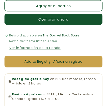
para
para
Agregar al carrito
Biblia
Biblia
de
de
Referencia
Referencia
Comprar ahora
Tamaño
Tamaño
Personal
Personal
Letra
Letra
Retiro disponible en
Grande
Grande
The Gospel Book Store
KJV
KJV
Normalmente está listo en 4 horas
(Azul)
(Azul)
Ver información de la tienda
Add to Registry · Añadir al registro
Recogida gratis hoy
en 1219 Baltimore St, Laredo
🏪
— lista en 2 horas
Envío a 4 países
— EE.UU., México, Guatemala y
📦
Canadá · gratis +$75 a EE.UU.