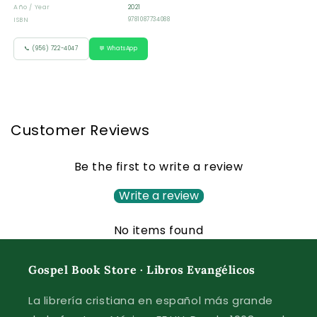
Año / Year
2021
ISBN
9781087734088
📞 (956) 722-4047
💬 WhatsApp
Customer Reviews
Be the first to write a review
Write a review
No items found
Gospel Book Store · Libros Evangélicos
La librería cristiana en español más grande