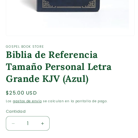
Abrir
elemento
GOSPEL BOOK STORE
multimedia
Biblia de Referencia
1
en
una
Tamaño Personal Letra
ventana
modal
Grande KJV (Azul)
Precio
$25.00 USD
habitual
Los
gastos de envío
se calculan en la pantalla de pago.
Cantidad
Cantidad
Reducir
Aumentar
cantidad
cantidad