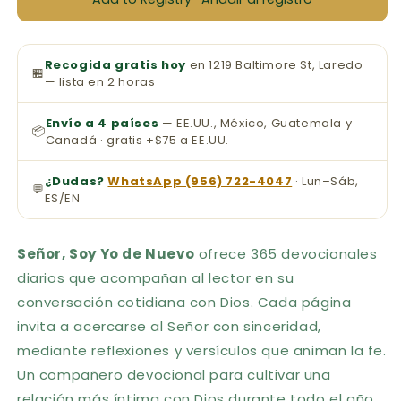
Recogida gratis hoy
en 1219 Baltimore St, Laredo
🏪
— lista en 2 horas
Envío a 4 países
— EE.UU., México, Guatemala y
📦
Canadá · gratis +$75 a EE.UU.
¿Dudas?
WhatsApp (956) 722-4047
· Lun–Sáb,
💬
ES/EN
Señor, Soy Yo de Nuevo
ofrece 365 devocionales
diarios que acompañan al lector en su
conversación cotidiana con Dios. Cada página
invita a acercarse al Señor con sinceridad,
mediante reflexiones y versículos que animan la fe.
Un compañero devocional para cultivar una
relación más íntima con Dios durante todo el año.