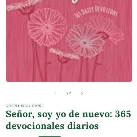
Ab
e
m
Abrir
2
elemento
e
multimedia
de
1
/
2
u
1
v
en
m
GOSPEL BOOK STORE
una
Señor, soy yo de nuevo: 365
ventana
modal
devocionales diarios