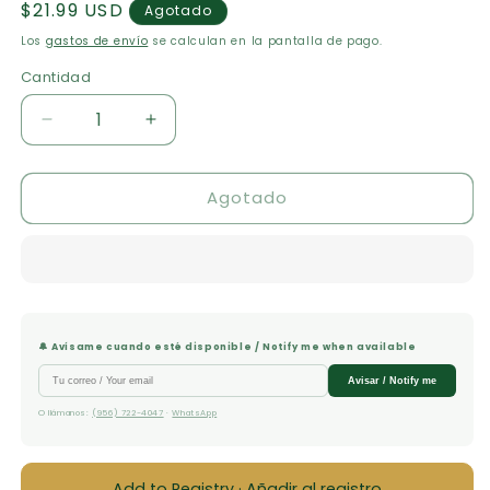
Precio
$21.99 USD
Agotado
habitual
Los
gastos de envío
se calculan en la pantalla de pago.
Cantidad
Cantidad
Reducir
Aumentar
cantidad
cantidad
para
para
Agotado
Señor,
Señor,
soy
soy
yo
yo
de
de
nuevo:
nuevo:
365
365
devocionales
devocionales
🔔 Avísame cuando esté disponible / Notify me when available
diarios
diarios
Avisar / Notify me
O llámanos:
(956) 722-4047
·
WhatsApp
Add to Registry · Añadir al registro