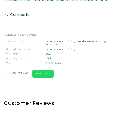
Compartir
DETALLES / BOOK DETAILS
Autor / Author
BroadStreet Publishing BroadStreet Publishing
Group LLC
Editorial / Publisher
BroadStreet Publishing
Año / Year
2023
Páginas / Pages
368
ISBN
9781424565825
📞 (956) 722-4047
💬 WhatsApp
Customer Reviews