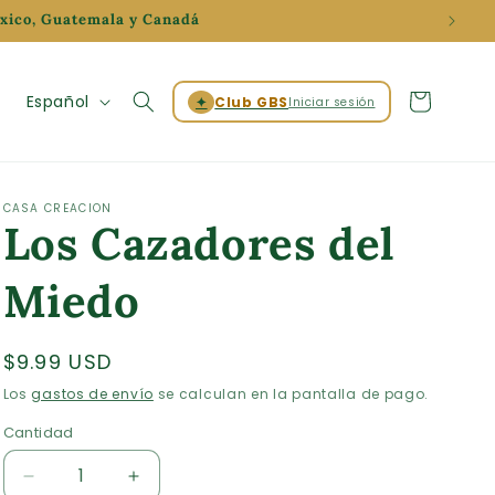
éxico, Guatemala y Canadá
Iniciar
I
Carrito
Español
✦
Club GBS
Iniciar sesión
sesión
d
i
o
CASA CREACION
Los Cazadores del
m
a
Miedo
Precio
$9.99 USD
habitual
Los
gastos de envío
se calculan en la pantalla de pago.
Cantidad
Cantidad
Reducir
Aumentar