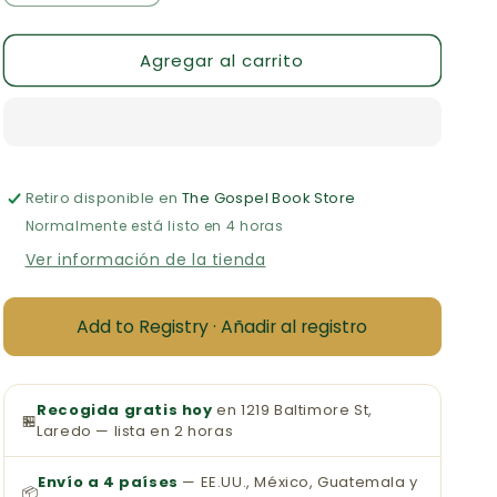
cantidad
cantidad
para
para
Agregar al carrito
Los
Los
Cazadores
Cazadores
del
del
Miedo
Miedo
Retiro disponible en
The Gospel Book Store
Normalmente está listo en 4 horas
Ver información de la tienda
Add to Registry · Añadir al registro
Recogida gratis hoy
en 1219 Baltimore St,
🏪
Laredo — lista en 2 horas
Envío a 4 países
— EE.UU., México, Guatemala y
📦