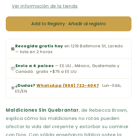
Ver información de la tienda
Add to Registry · Añadir al registro
Recogida gratis hoy
en 1219 Baltimore St, Laredo
🏪
— lista en 2 horas
Envío a 4 países
— EE.UU., México, Guatemala y
📦
Canadá · gratis +$75 a EE.UU.
¿Dudas?
WhatsApp (956) 722-4047
· Lun–Sáb,
💬
ES/EN
Maldiciones Sin Quebrantar
, de Rebecca Brown,
explica cómo las maldiciones no rotas pueden
afectar la vida del creyente y estorbar su caminar
con Dios. Con sólida enseñanza bíblica sobre la