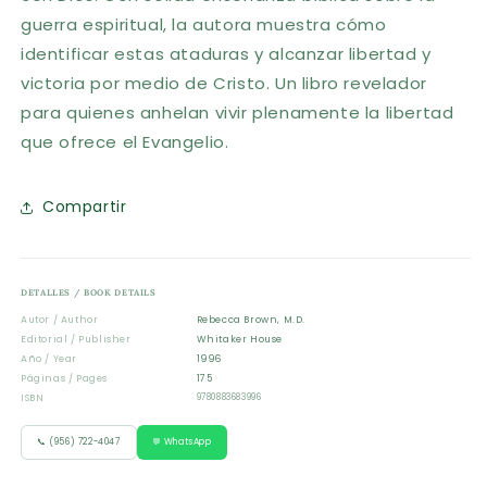
guerra espiritual, la autora muestra cómo
identificar estas ataduras y alcanzar libertad y
victoria por medio de Cristo. Un libro revelador
para quienes anhelan vivir plenamente la libertad
que ofrece el Evangelio.
Compartir
DETALLES / BOOK DETAILS
Autor / Author
Rebecca Brown, M.D.
Editorial / Publisher
Whitaker House
Año / Year
1996
Páginas / Pages
175
ISBN
9780883683996
📞 (956) 722-4047
💬 WhatsApp