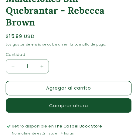
modal
m
Quebrantar - Rebecca
Brown
Precio
$15.99 USD
habitual
Los
gastos de envío
se calculan en la pantalla de pago.
Cantidad
Cantidad
Reducir
Aumentar
cantidad
cantidad
para
para
Agregar al carrito
Maldiciones
Maldiciones
Sin
Sin
Quebrantar
Quebrantar
Comprar ahora
-
-
Rebecca
Rebecca
Brown
Brown
Retiro disponible en
The Gospel Book Store
Normalmente está listo en 4 horas