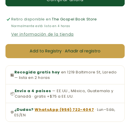
Letra
Letra
Grande
Grande
Retiro disponible en
The Gospel Book Store
Normalmente está listo en 4 horas
Ver información de la tienda
Add to Registry · Añadir al registro
Recogida gratis hoy
en 1219 Baltimore St, Laredo
🏪
— lista en 2 horas
Envío a 4 países
— EE.UU., México, Guatemala y
📦
Canadá · gratis +$75 a EE.UU.
¿Dudas?
WhatsApp (956) 722-4047
· Lun–Sáb,
💬
ES/EN