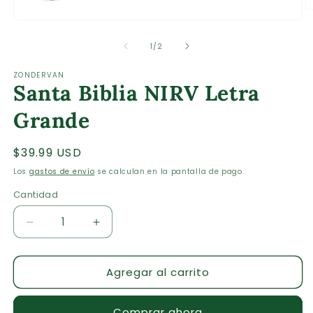
Ab
Abrir
e
elemento
m
multimedia
2
de
1
/
2
1
e
en
u
ZONDERVAN
una
v
Santa Biblia NIRV Letra
ventana
m
modal
Grande
Precio
$39.99 USD
habitual
Los
gastos de envío
se calculan en la pantalla de pago.
Cantidad
Cantidad
Reducir
Aumentar
cantidad
cantidad
para
para
Agregar al carrito
Santa
Santa
Biblia
Biblia
NIRV
NIRV
Comprar ahora