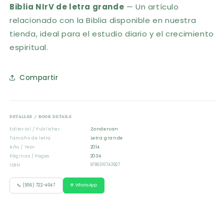
Biblia NIrV de letra grande
— Un artículo
relacionado con la Biblia disponible en nuestra
tienda, ideal para el estudio diario y el crecimiento
espiritual.
Compartir
DETALLES / BOOK DETAILS
Editorial / Publisher
Zondervan
Tamaño de letra
Letra grande
Año / Year
2014
Páginas / Pages
2034
ISBN
9780310743927
📞 (956) 722-4047
💬 WhatsApp