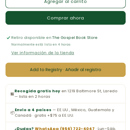
Agregar al carrito
Biblia
Biblia
NVI
NVI
para
para
Comprar ahora
niños,
niños,
ideal
ideal
para
para
Retiro disponible en
regalar
regalar
The Gospel Book Store
y
y
Normalmente está listo en 4 horas
premiar
premiar
Ver información de la tienda
Add to Registry · Añadir al registro
Recogida gratis hoy
en 1219 Baltimore St, Laredo
🏪
— lista en 2 horas
Envío a 4 países
— EE.UU., México, Guatemala y
📦
Canadá · gratis +$75 a EE.UU.
¿Dudas?
WhatsApp (956) 722-4047
· Lun–Sáb,