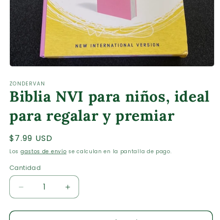
Abrir
elemento
ZONDERVAN
multimedia
Biblia NVI para niños, ideal
1
en
una
para regalar y premiar
ventana
modal
Precio
$7.99 USD
habitual
Los
gastos de envío
se calculan en la pantalla de pago.
Cantidad
Cantidad
Reducir
Aumentar
cantidad
cantidad
para
para