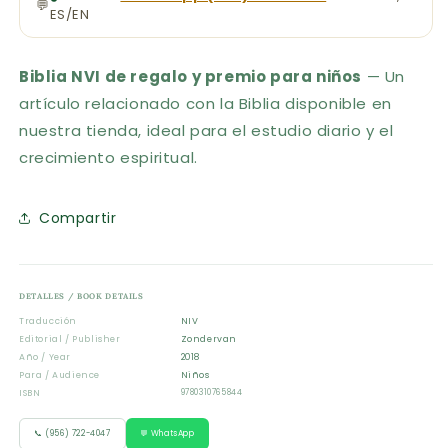
💬
ES/EN
Biblia NVI de regalo y premio para niños
— Un
artículo relacionado con la Biblia disponible en
nuestra tienda, ideal para el estudio diario y el
crecimiento espiritual.
Compartir
DETALLES / BOOK DETAILS
Traducción
NIV
Editorial / Publisher
Zondervan
Año / Year
2018
Para / Audience
Niños
ISBN
9780310765844
📞 (956) 722-4047
💬 WhatsApp