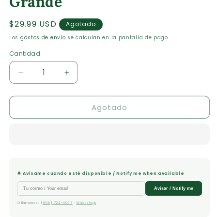
Grande
Precio
$29.99 USD
Agotado
habitual
Los
gastos de envío
se calculan en la pantalla de pago.
Cantidad
Cantidad
Reducir
Aumentar
cantidad
cantidad
para
para
Agotado
Santa
Santa
Biblia
Biblia
Compacta
Compacta
Reina
Reina
Valera
Valera
1960
1960
Letra
Letra
🔔 Avísame cuando esté disponible / Notify me when available
Grande
Grande
Avisar / Notify me
O llámanos:
(956) 722-4047
·
WhatsApp