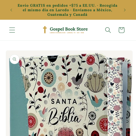
Ir
Envío GRATIS en pedidos +$75 a EE.UU. · Recogida
directamente
✦ Oferta
el mismo día en Laredo · Enviamos a México,
al contenido
Guatemala y Canadá
Carrito
Ir
directamente
a la
información
del producto