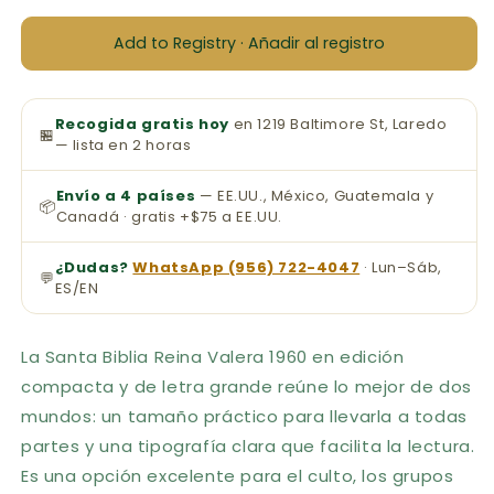
Add to Registry · Añadir al registro
Recogida gratis hoy
en 1219 Baltimore St, Laredo
🏪
— lista en 2 horas
Envío a 4 países
— EE.UU., México, Guatemala y
📦
Canadá · gratis +$75 a EE.UU.
¿Dudas?
WhatsApp (956) 722-4047
· Lun–Sáb,
💬
ES/EN
La Santa Biblia Reina Valera 1960 en edición
compacta y de letra grande reúne lo mejor de dos
mundos: un tamaño práctico para llevarla a todas
partes y una tipografía clara que facilita la lectura.
Es una opción excelente para el culto, los grupos