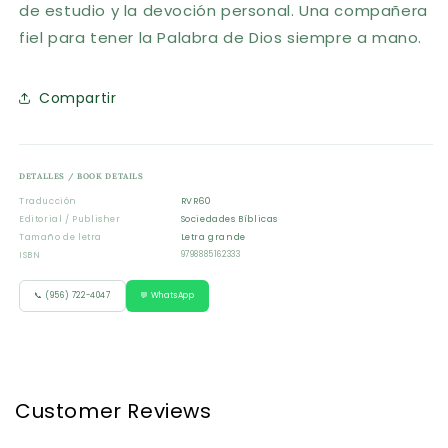
de estudio y la devoción personal. Una compañera
fiel para tener la Palabra de Dios siempre a mano.
Compartir
DETALLES / BOOK DETAILS
Traducción
RVR60
Editorial / Publisher
Sociedades Bíblicas
Tamaño de letra
Letra grande
ISBN
9798885162333
📞 (956) 722-4047
💬 WhatsApp
Customer Reviews