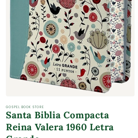
Abrir
elemento
GOSPEL BOOK STORE
multimedia
Santa Biblia Compacta
1
en
una
Reina Valera 1960 Letra
ventana
modal