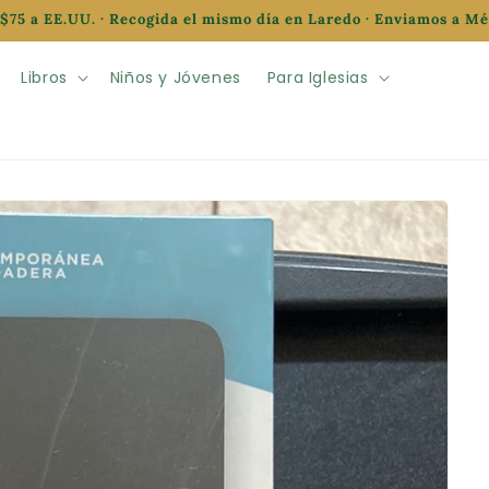
$75 a EE.UU. · Recogida el mismo día en Laredo · Enviamos a M
Libros
Niños y Jóvenes
Para Iglesias