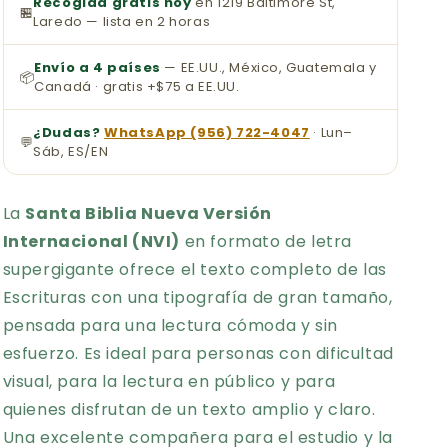
Recogida gratis hoy
en 1219 Baltimore St,
🏪
Laredo — lista en 2 horas
Envío a 4 países
— EE.UU., México, Guatemala y
📦
Canadá · gratis +$75 a EE.UU.
¿Dudas?
WhatsApp (956) 722-4047
· Lun–
💬
Sáb, ES/EN
La
Santa Biblia Nueva Versión
Internacional (NVI)
en formato de letra
supergigante ofrece el texto completo de las
Escrituras con una tipografía de gran tamaño,
pensada para una lectura cómoda y sin
esfuerzo. Es ideal para personas con dificultad
visual, para la lectura en público y para
quienes disfrutan de un texto amplio y claro.
Una excelente compañera para el estudio y la