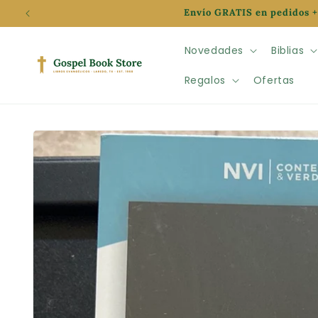
Ir
Envío GRATIS en pedidos +
directamente
al contenido
Novedades
Biblias
Regalos
Ofertas
Ir
directamente
a la
información
del producto