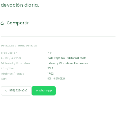
devoción diaria.
Compartir
DETALLES / BOOK DETAILS
Traducción
NVI
Autor / Author
B&H Español Editorial Staff
Editorial / Publisher
Lifeway Christian Resources
Año / Year
2018
Páginas / Pages
1792
ISBN
9781462799329
📞 (956) 722-4047
💬 WhatsApp