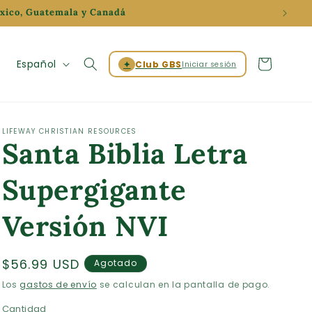
éxico, Guatemala y Canadá
Iniciar
I
Carrito
Español
✦
Club GBS
Iniciar sesión
sesión
d
i
o
LIFEWAY CHRISTIAN RESOURCES
Santa Biblia Letra
m
a
Supergigante
Versión NVI
Precio
$56.99 USD
Agotado
habitual
Los
gastos de envío
se calculan en la pantalla de pago.
Cantidad
Cantidad