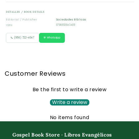
DETALLES / BOOK DETAILS
Editorial / Publisher
Sociedades Bíblicas
ISBN
9798893843408
📞 (956) 722-4047
💬 WhatsApp
Customer Reviews
Be the first to write a review
Write a review
No items found
Gospel Book Store · Libros Evangélicos