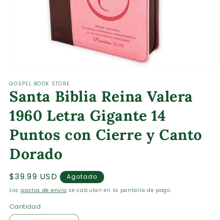
Abrir
elemento
GOSPEL BOOK STORE
multimedia
Santa Biblia Reina Valera
1
en
una
1960 Letra Gigante 14
ventana
modal
Puntos con Cierre y Canto
Dorado
Precio
$39.99 USD
Agotado
habitual
Los
gastos de envío
se calculan en la pantalla de pago.
Cantidad
Cantidad