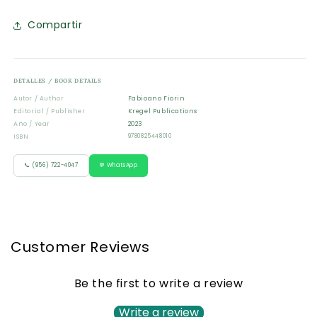
Compartir
DETALLES / BOOK DETAILS
Autor / Author
Fabioano Fiorin
Editorial / Publisher
Kregel Publications
Año / Year
2023
ISBN
9780825448010
📞 (956) 722-4047
💬 WhatsApp
Customer Reviews
Be the first to write a review
Write a review