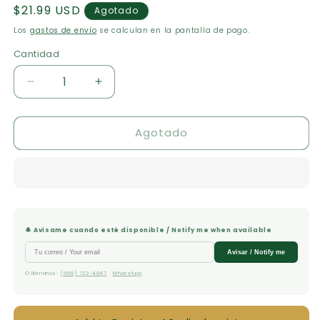
Precio
$21.99 USD
Agotado
habitual
Los
gastos de envío
se calculan en la pantalla de pago.
Cantidad
Cantidad
Reducir
Aumentar
cantidad
cantidad
para
para
Agotado
La
La
Biblia
Biblia
juvenil
juvenil
🔔 Avísame cuando esté disponible / Notify me when available
Avisar / Notify me
O llámanos:
(956) 722-4047
·
WhatsApp