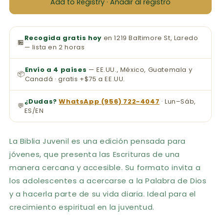
Add to Registry · Añadir al registro
Recogida gratis hoy
en 1219 Baltimore St, Laredo
🏪
— lista en 2 horas
Envío a 4 países
— EE.UU., México, Guatemala y
📦
Canadá · gratis +$75 a EE.UU.
¿Dudas?
WhatsApp (956) 722-4047
· Lun–Sáb,
💬
ES/EN
La Biblia Juvenil es una edición pensada para
jóvenes, que presenta las Escrituras de una
manera cercana y accesible. Su formato invita a
los adolescentes a acercarse a la Palabra de Dios
y a hacerla parte de su vida diaria. Ideal para el
crecimiento espiritual en la juventud.