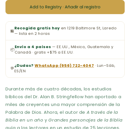
Add to Registry · Añadir al registro
Recogida gratis hoy
en 1219 Baltimore St, Laredo
🏪
— lista en 2 horas
Envío a 4 países
— EE.UU., México, Guatemala y
📦
Canadá · gratis +$75 a EE.UU.
¿Dudas?
WhatsApp (956) 722-4047
· Lun–Sáb,
💬
ES/EN
Durante más de cuatro décadas, los estudios
bíblicos del Dr. Alan B. Stringfellow han aportado a
miles de creyentes una mayor comprensión de la
Palabra de Dios. Ahora, el autor de
A través de la
Biblia en un año
y
Grandes personajes de la Biblia
guía a los lectores en un estudio de 25 lecciones,