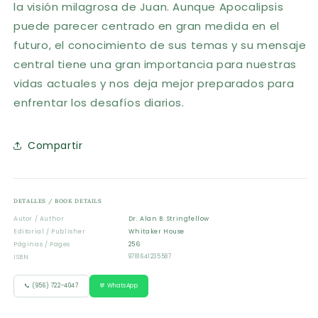
la visión milagrosa de Juan. Aunque Apocalipsis
puede parecer centrado en gran medida en el
futuro, el conocimiento de sus temas y su mensaje
central tiene una gran importancia para nuestras
vidas actuales y nos deja mejor preparados para
enfrentar los desafíos diarios.
Compartir
DETALLES / BOOK DETAILS
Autor / Author
Dr. Alan B. Stringfellow
Editorial / Publisher
Whitaker House
Páginas / Pages
256
ISBN
9781641235587
📞 (956) 722-4047
💬 WhatsApp