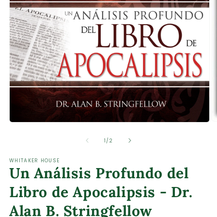
Ab
Abrir
e
elemento
m
multimedia
de
1
/
2
2
1
e
en
WHITAKER HOUSE
u
una
Un Análisis Profundo del
v
ventana
m
modal
Libro de Apocalipsis - Dr.
Alan B. Stringfellow